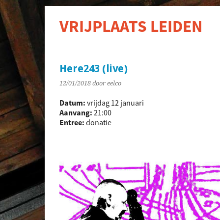
VRIJPLAATS LEIDEN
De s
Here243 (live)
12/01/2018
door eelco
Datum:
vrijdag 12 januari
Aanvang:
21:00
Entree:
donatie