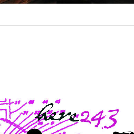
ociaal-culturele vrijplaats in Leiden.