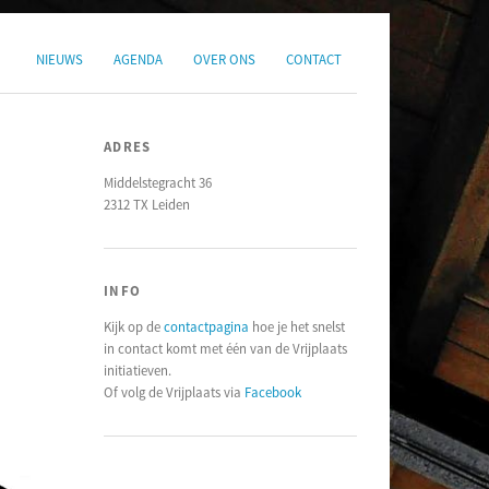
NIEUWS
AGENDA
OVER ONS
CONTACT
ADRES
Middelstegracht 36
2312 TX Leiden
INFO
Kijk op de
contactpagina
hoe je het snelst
in contact komt met één van de Vrijplaats
initiatieven.
Of volg de Vrijplaats via
Facebook