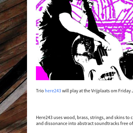
T
rio
here243
will play at the Vrijplaats om Friday
Here243 uses wood, brass, strings, and skins to 
and dissonance into abstract soundtracks free o