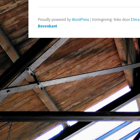
Proudly powered by
WordPress
|
Vormgeving: Yoko door
Elma
Bovenkant