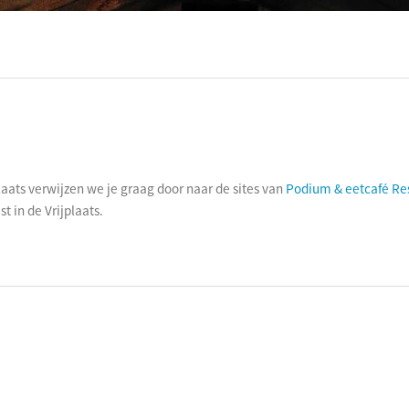
ociaal-culturele vrijplaats in Leiden.
laats verwijzen we je graag door naar de sites van
Podium & eetcafé Res
t in de Vrijplaats.