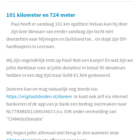
101 kilometer en 724 meter
Paul heeft er vandaag 101 km opzitten! Helaas kan hij door
zijn knie blessure van eerder vandaag zijn tocht niet
doorzetten naar Nijmegen en Duitsland toe.. en stopt zijn DIY-
hardloopreis in Leersum.
Wij zijn ongelofelijk trots op Paul! Wat een kanjer! En wat zijn we
jullie dankbaar voor al jullie donaties! In totaal 90 donateurs
hebben in een dag tijd maar liefst €1.804 gedoneerd.
Doneren kan en mag natuurlijk nog steeds via:
https://vrijplaatsleiden.nl/doneer
Je kunt ook zelf via internet
bankieren of de app van je bank een bedrag overmaken naar
NL77RABO0118903403 t.n.v. SVK onder vermelding van
‘724MeterDonatie’
Wij hopen jullie allemaal snel terug te zien wanneer onze