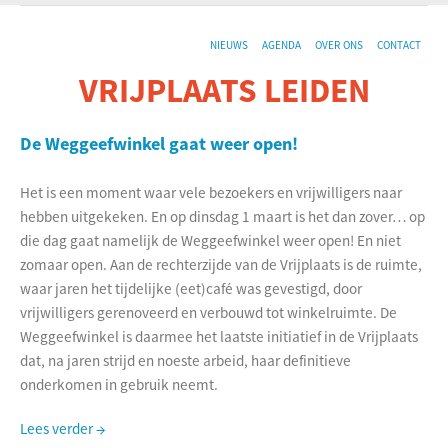
NIEUWS
AGENDA
OVER ONS
CONTACT
VRIJPLAATS LEIDEN
De sociaal-culturele vrijplaats in Leiden.
De Weggeefwinkel gaat weer open!
Het is een moment waar vele bezoekers en vrijwilligers naar
hebben uitgekeken. En op dinsdag 1 maart is het dan zover… op
die dag gaat namelijk de Weggeefwinkel weer open! En niet
zomaar open. Aan de rechterzijde van de Vrijplaats is de ruimte,
waar jaren het tijdelijke (eet)café was gevestigd, door
vrijwilligers gerenoveerd en verbouwd tot winkelruimte. De
Weggeefwinkel is daarmee het laatste initiatief in de Vrijplaats
dat, na jaren strijd en noeste arbeid, haar definitieve
onderkomen in gebruik neemt.
Lees verder →