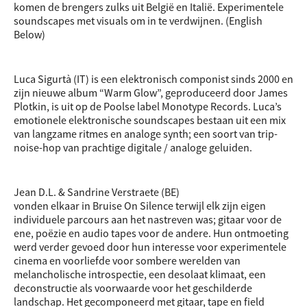
komen de brengers zulks uit België en Italië. Experimentele
soundscapes met visuals om in te verdwijnen. (English
Below)
Luca Sigurtà (IT) is een elektronisch componist sinds 2000 en
zijn nieuwe album “Warm Glow”, geproduceerd door James
Plotkin, is uit op de Poolse label Monotype Records. Luca’s
emotionele elektronische soundscapes bestaan uit een mix
van langzame ritmes en analoge synth; een soort van trip-
noise-hop van prachtige digitale / analoge geluiden.
Jean D.L. & Sandrine Verstraete (BE)
vonden elkaar in Bruise On Silence terwijl elk zijn eigen
individuele parcours aan het nastreven w
as; gitaar voor de
ene, poëzie en audio tapes voor de andere. Hun ontmoeting
werd verder gevoed door hun interesse voor experimentele
cinema en voorliefde voor sombere werelden van
melancholische introspectie, een desolaat klimaat, een
deconstructie als voorwaarde voor het geschilderde
landschap. Het gecomponeerd met gitaar, tape en field