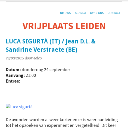
NIEUWS
AGENDA
OVER ONS
CONTACT
VRIJPLAATS LEIDEN
De sociaal-culturele vrijplaats in Leiden.
LUCA SIGURTÁ (IT) / Jean D.L. &
Sandrine Verstraete (BE)
24/09/2015
door eelco
Datum:
donderdag 24 september
Aanvang:
21:00
Entree:
De avonden worden al weer korter en er is weer aanleiding
tot het opzoeken van experiment en vergetelheid. Dit keer