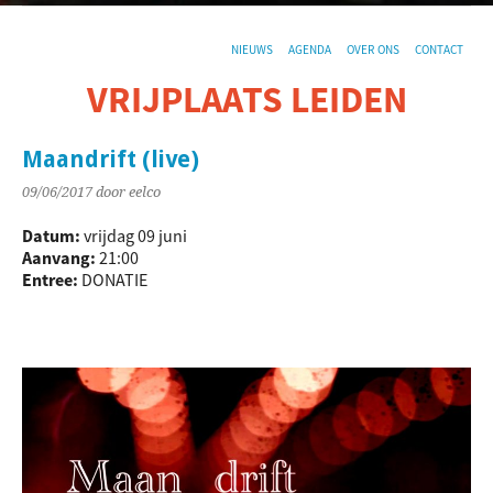
NIEUWS
AGENDA
OVER ONS
CONTACT
VRIJPLAATS LEIDEN
De sociaal-culturele vrijplaats in Leiden.
Maandrift (live)
09/06/2017
door eelco
Datum:
vrijdag 09 juni
Aanvang:
21:00
Entree:
DONATIE