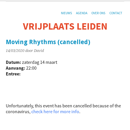
NIEUWS
AGENDA
OVER ONS
CONTACT
VRIJPLAATS LEIDEN
De sociaal-culturele vrijplaats in Leiden.
Moving Rhythms (cancelled)
14/03/2020
door David
Datum:
zaterdag 14 maart
Aanvang:
22:00
Entree:
Unfortunately, this event has been cancelled because of the
coronavirus,
check here for more info
.