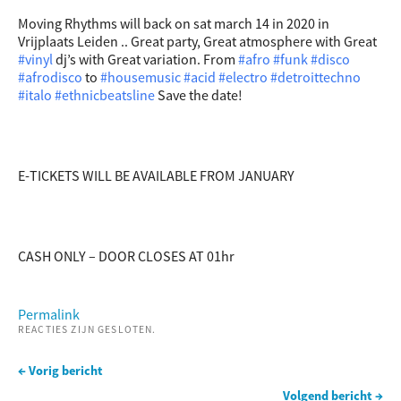
Moving Rhythms will back on sat march 14 in 2020 in
Vrijplaats Leiden .. Great party, Great atmosphere with Great
#vinyl
dj’s with Great variation. From
#afro
#funk
#disco
#afrodisco
to
#housemusic
#acid
#electro
#detroittechno
#italo
#ethnicbeatsline
Save the date!
E-TICKETS WILL BE AVAILABLE FROM JANUARY
CASH ONLY – DOOR CLOSES AT 01hr
Permalink
REACTIES ZIJN GESLOTEN.
← Vorig bericht
Volgend bericht →