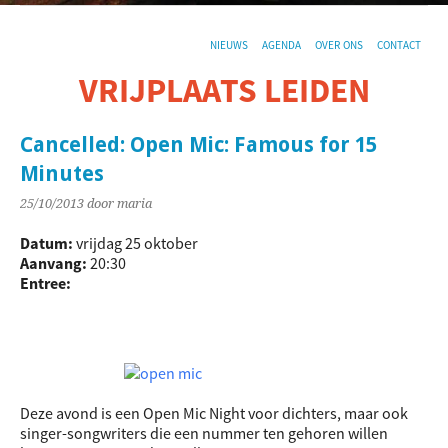
NIEUWS
AGENDA
OVER ONS
CONTACT
VRIJPLAATS LEIDEN
De sociaal-culturele vrijplaats in Leiden.
Cancelled: Open Mic: Famous for 15
Minutes
25/10/2013
door maria
Datum:
vrijdag 25 oktober
Aanvang:
20:30
Entree:
Deze avond is een Open Mic Night voor dichters, maar ook
singer-songwriters die een nummer ten gehoren willen