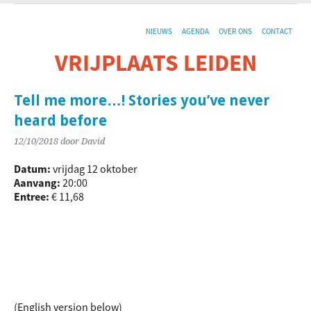
NIEUWS
AGENDA
OVER ONS
CONTACT
VRIJPLAATS LEIDEN
De sociaal-culturele vrijplaats in Leiden.
Tell me more…! Stories you’ve never
heard before
12/10/2018
door David
Datum:
vrijdag 12 oktober
Aanvang:
20:00
Entree:
€ 11,68
(English version below)