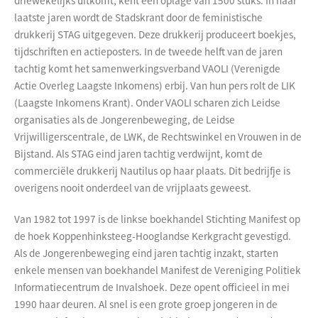
driewekelijks uitkomt, kent een oplage van 1500 stuks. In haar
laatste jaren wordt de Stadskrant door de feministische
drukkerij STAG uitgegeven. Deze drukkerij produceert boekjes,
tijdschriften en actieposters. In de tweede helft van de jaren
tachtig komt het samenwerkingsverband VAOLI (Verenigde
Actie Overleg Laagste Inkomens) erbij. Van hun pers rolt de LIK
(Laagste Inkomens Krant). Onder VAOLI scharen zich Leidse
organisaties als de Jongerenbeweging, de Leidse
Vrijwilligerscentrale, de LWK, de Rechtswinkel en Vrouwen in de
Bijstand. Als STAG eind jaren tachtig verdwijnt, komt de
commerciële drukkerij Nautilus op haar plaats. Dit bedrijfje is
overigens nooit onderdeel van de vrijplaats geweest.
Van 1982 tot 1997 is de linkse boekhandel Stichting Manifest op
de hoek Koppenhinksteeg-Hooglandse Kerkgracht gevestigd.
Als de Jongerenbeweging eind jaren tachtig inzakt, starten
enkele mensen van boekhandel Manifest de Vereniging Politiek
Informatiecentrum de Invalshoek. Deze opent officieel in mei
1990 haar deuren. Al snel is een grote groep jongeren in de