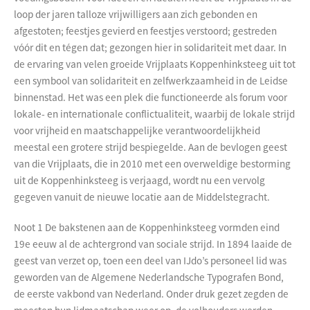
loop der jaren talloze vrijwilligers aan zich gebonden en
afgestoten; feestjes gevierd en feestjes verstoord; gestreden
vóór dit en tégen dat; gezongen hier in solidariteit met daar. In
de ervaring van velen groeide Vrijplaats Koppenhinksteeg uit tot
een symbool van solidariteit en zelfwerkzaamheid in de Leidse
binnenstad. Het was een plek die functioneerde als forum voor
lokale- en internationale conflictualiteit, waarbij de lokale strijd
voor vrijheid en maatschappelijke verantwoordelijkheid
meestal een grotere strijd bespiegelde. Aan de bevlogen geest
van die Vrijplaats, die in 2010 met een overweldige bestorming
uit de Koppenhinksteeg is verjaagd, wordt nu een vervolg
gegeven vanuit de nieuwe locatie aan de Middelstegracht.
Noot 1 De bakstenen aan de Koppenhinksteeg vormden eind
19e eeuw al de achtergrond van sociale strijd. In 1894 laaide de
geest van verzet op, toen een deel van IJdo’s personeel lid was
geworden van de Algemene Nederlandsche Typografen Bond,
de eerste vakbond van Nederland. Onder druk gezet zegden de