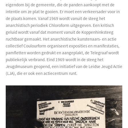
eigendom bij de gemeente, die de panden aankoopt met de
intentie om ze plat te gooien. Er moet een verkeersader voor in
de plaats komen. Vanaf 1969 wordt vanuit de steeg het
anarchistisch periodiek Chloroform uitgegeven. Een kritisch
geluid wordt vanaf dat moment vanuit de Koppenhinksteeg
ruchtbaar gemaakt. Het anarchistische kunstenaars- en actie
collectief Coulourform organiseert exposities en manifestaties,
pamfletten worden gedrukt en aangeplakt, de Telegraaf wordt
publiekelijk verbrand. Eind 1969 wordt in de steeg het
Jeugdmuseum geopend, een initiatief van de Leidse Jeugd Actie
(LJA), die er ook een actiecentrum runt.