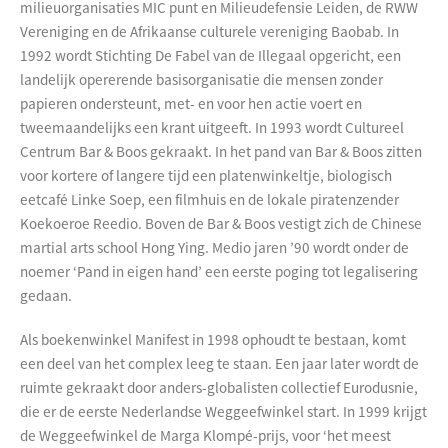
milieuorganisaties MIC punt en Milieudefensie Leiden, de RWW
Vereniging en de Afrikaanse culturele vereniging Baobab. In
1992 wordt Stichting De Fabel van de Illegaal opgericht, een
landelijk opererende basisorganisatie die mensen zonder
papieren ondersteunt, met- en voor hen actie voert en
tweemaandelijks een krant uitgeeft. In 1993 wordt Cultureel
Centrum Bar & Boos gekraakt. In het pand van Bar & Boos zitten
voor kortere of langere tijd een platenwinkeltje, biologisch
eetcafé Linke Soep, een filmhuis en de lokale piratenzender
Koekoeroe Reedio. Boven de Bar & Boos vestigt zich de Chinese
martial arts school Hong Ying. Medio jaren ’90 wordt onder de
noemer ‘Pand in eigen hand’ een eerste poging tot legalisering
gedaan.
Als boekenwinkel Manifest in 1998 ophoudt te bestaan, komt
een deel van het complex leeg te staan. Een jaar later wordt de
ruimte gekraakt door anders-globalisten collectief Eurodusnie,
die er de eerste Nederlandse Weggeefwinkel start. In 1999 krijgt
de Weggeefwinkel de Marga Klompé-prijs, voor ‘het meest