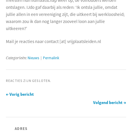
meesten hun lidmaatschap weer op, de volhouders werden
ontslagen. IJdo gaf daarbij als reden: ‘Ik ontsla jullie, omdat
jullie allen in een vereeniging zijt, die uitkeert bij werkloosheid;
waarom zou ik dan nog langer zooveel loon aan jullie
uitkeeren?’
Mail je reacties naar contact [at] vrijplaatsleiden.nl
Categorieën:
Nieuws
|
Permalink
REACTIES ZIJN GESLOTEN.
← Vorig bericht
Volgend bericht →
ADRES