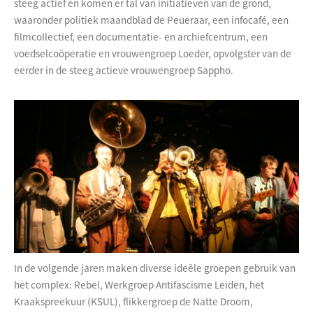
steeg actief en komen er tal van initiatieven van de grond,
waaronder politiek maandblad de Peueraar, een infocafé, een
filmcollectief, een documentatie- en archiefcentrum, een
voedselcoöperatie en vrouwengroep Loeder, opvolgster van de
eerder in de steeg actieve vrouwengroep Sappho.
In de volgende jaren maken diverse ideële groepen gebruik van
het complex: Rebel, Werkgroep Antifascisme Leiden, het
Kraakspreekuur (KSUL), flikkergroep de Natte Droom,