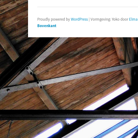
Proudly powered by
WordPress
|
Vormgeving: Yoko door
Elma
Bovenkant