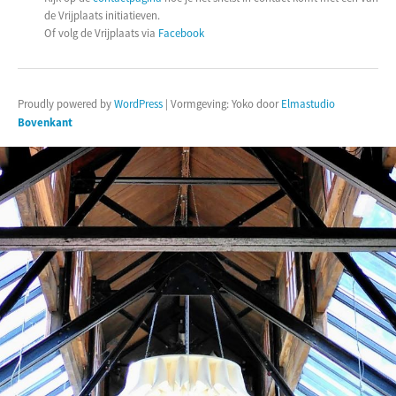
de Vrijplaats initiatieven.
Of volg de Vrijplaats via
Facebook
Proudly powered by
WordPress
|
Vormgeving: Yoko door
Elmastudio
Bovenkant