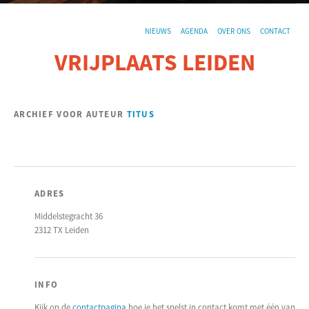
NIEUWS
AGENDA
OVER ONS
CONTACT
VRIJPLAATS LEIDEN
De sociaal-culturele vrijplaats in Leiden.
ARCHIEF VOOR AUTEUR
TITUS
ADRES
Middelstegracht 36
2312 TX Leiden
INFO
Kijk op de
contactpagina
hoe je het snelst in contact komt met één van