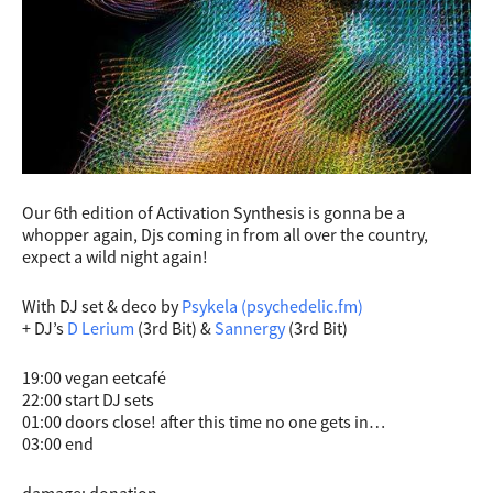
Our 6th edition of Activation Synthesis is gonna be a
whopper again, Djs coming in from all over the country,
expect a wild night again!
With DJ set & deco by
Psykela (psychedelic.fm)
+ DJ’s
D Lerium
(3rd Bit) &
Sannergy
(3rd Bit)
19:00 vegan eetcafé
22:00 start DJ sets
01:00 doors close! after this time no one gets in…
03:00 end
damage: donation