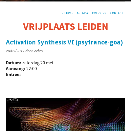
NIEUWS
AGENDA
OVER ONS
CONTACT
VRIJPLAATS LEIDEN
De sociaal-culturele vrijplaats in Leiden.
Activation Synthesis VI (psytrance-goa)
20/05/2017
door eelco
Datum:
zaterdag 20 mei
Aanvang:
22:00
Entree: