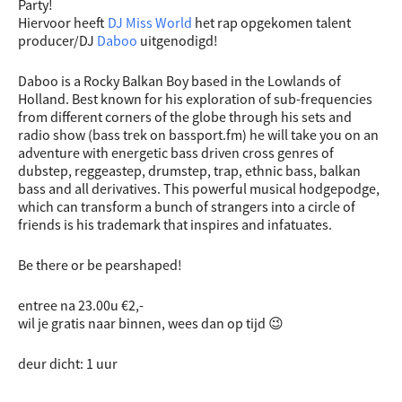
Party!
Hiervoor heeft
DJ Miss World
het rap opgekomen talent
producer/DJ
Daboo
uitgenodigd!
Daboo is a Rocky Balkan Boy based in the Lowlands of
Holland. Best known for his exploration of sub-frequencies
from different corners of the globe through his sets and
radio show (bass trek on bassport.fm) he will take you on an
adventure with energetic bass driven cross genres of
dubstep, regg
eastep, drumstep, trap, ethnic bass, balkan
bass and all derivatives. This powerful musical hodgepodge,
which can transform a bunch of strangers into a circle of
friends is his trademark that inspires and infatuates.
Be there or be pearshaped!
entree na 23.00u €2,-
wil je gratis naar binnen, wees dan op tijd 😉
deur dicht: 1 uur