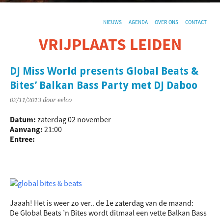
NIEUWS
AGENDA
OVER ONS
CONTACT
VRIJPLAATS LEIDEN
De sociaal-culturele vrijplaats in Leiden.
DJ Miss World presents Global Beats &
Bites’ Balkan Bass Party met DJ Daboo
02/11/2013
door eelco
Datum:
zaterdag 02 november
Aanvang:
21:00
Entree:
Jaaah! Het is weer zo ver.. de 1e zaterdag van de maand:
De Global Beats ’n Bites wordt ditmaal een vette Balkan Bass