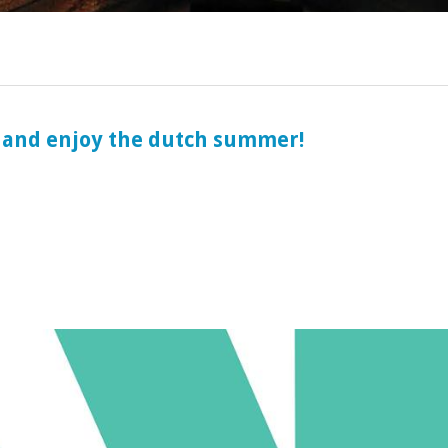
ociaal-culturele vrijplaats in Leiden.
 and enjoy the dutch summer!