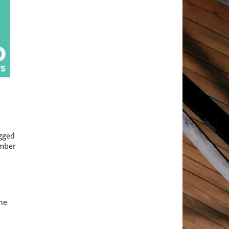
ugged
umber
the