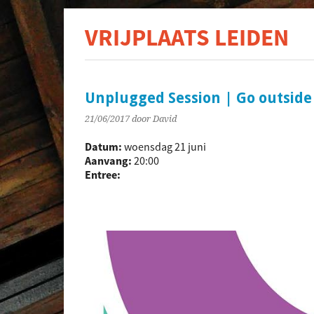
VRIJPLAATS LEIDEN
De s
Unplugged Session | Go outside
21/06/2017
door David
Datum:
woensdag 21 juni
Aanvang:
20:00
Entree: