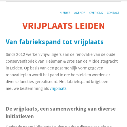
NIEUWS
AGENDA
OVER ONS
CONTACT
VRIJPLAATS LEIDEN
De sociaal-culturele vrijplaats in Leiden.
Van fabriekspand tot vrijplaats
Sinds 2012 werken vrijwilligers aan de renovatie van de oude
conservenfabriek van Tieleman & Dros aan de Middelstegracht
in Leiden. Op basis van een gezamenlijk vormgegeven
renovatieplan wordt het pand in ere hersteld en worden er
diverse functies gerealiseerd. Het fabriekspand krijgt een
nieuwe bestemming als
vrijplaats
.
De vrijplaats, een samenwerking van diverse
initiatieven
Onder de naam Vrijplaats Leiden werken diverse sociale en