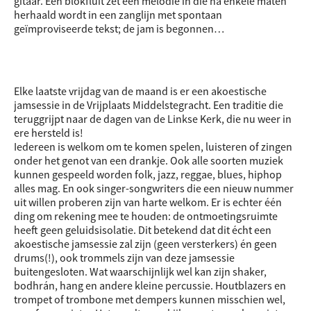
gitaar. Een blokfluit zet een melodie in die na enkele maten
herhaald wordt in een zanglijn met spontaan
geïmproviseerde tekst; de jam is begonnen…
Elke laatste vrijdag van de maand is er een akoestische
jamsessie in de Vrijplaats Middelstegracht. Een traditie die
teruggrijpt naar de dagen van de Linkse Kerk, die nu weer in
ere hersteld is!
Iedereen is welkom om te komen spelen, luisteren of zingen
onder het genot van een drankje. Ook alle soorten muziek
kunnen gespeeld worden folk, jazz, reggae, blues, hiphop
alles mag. En ook singer-songwriters die een nieuw nummer
uit willen proberen zijn van harte welkom. Er is echter één
ding om rekening mee te houden: de ontmoetingsruimte
heeft geen geluidsisolatie. Dit betekend dat dit écht een
akoestische jamsessie zal zijn (geen versterkers) én geen
drums(!), ook trommels zijn van deze jamsessie
buitengesloten. Wat waarschijnlijk wel kan zijn shaker,
bodhrán, hang en andere kleine percussie. Houtblazers en
trompet of trombone met dempers kunnen misschien wel,