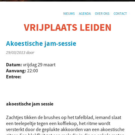
NIEUWS
AGENDA
OVER ONS
CONTACT
VRIJPLAATS LEIDEN
De sociaal-culturele vrijplaats in Leiden.
Akoestische jam-sessie
29/03/2013
door
Datum:
vrijdag 29 maart
Aanvang:
22:00
Entree:
akoestische jam sessie
Zachtjes tikken de brushes op het tafelblad, iemand slaat
een teelepeltje tegen een koffiekop, het ritme wordt
versterkt door de geplukte akkoorden van een akoestische