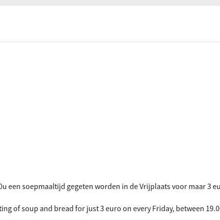
ociaal-culturele vrijplaats in Leiden.
.00u een soepmaaltijd gegeten worden in de Vrijplaats voor maar 3 e
isting of soup and bread for just 3 euro on every Friday, between 19.