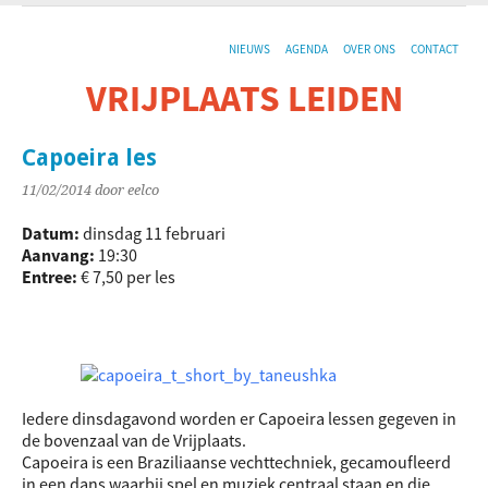
NIEUWS
AGENDA
OVER ONS
CONTACT
VRIJPLAATS LEIDEN
De sociaal-culturele vrijplaats in Leiden.
Capoeira les
11/02/2014
door eelco
Datum:
dinsdag 11 februari
Aanvang:
19:30
Entree:
€ 7,50 per les
Iedere dinsdagavond worden er Capoeira lessen gegeven in
de bovenzaal van de Vrijplaats.
Capoeira is een Braziliaanse vechttechniek, gecamoufleerd
in een dans waarbij spel en muziek centraal staan en die