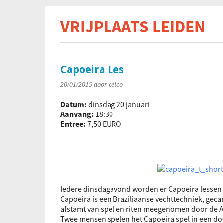
VRIJPLAATS LEIDEN
De s
Capoeira Les
20/01/2015
door eelco
Datum:
dinsdag 20 januari
Aanvang:
18:30
Entree:
7,50 EURO
Iedere dinsdagavond worden er Capoeira lessen 
Capoeira is een Braziliaanse vechttechniek, geca
afstamt van spel en riten meegenomen door de Afri
Twee mensen spelen het Capoeira spel in een doo