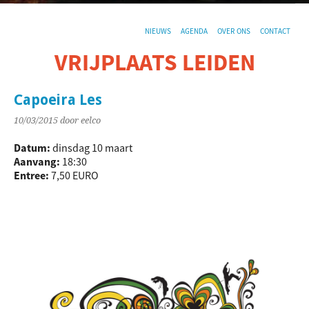
NIEUWS
AGENDA
OVER ONS
CONTACT
VRIJPLAATS LEIDEN
De sociaal-culturele vrijplaats in Leiden.
Capoeira Les
10/03/2015
door eelco
Datum:
dinsdag 10 maart
Aanvang:
18:30
Entree:
7,50 EURO