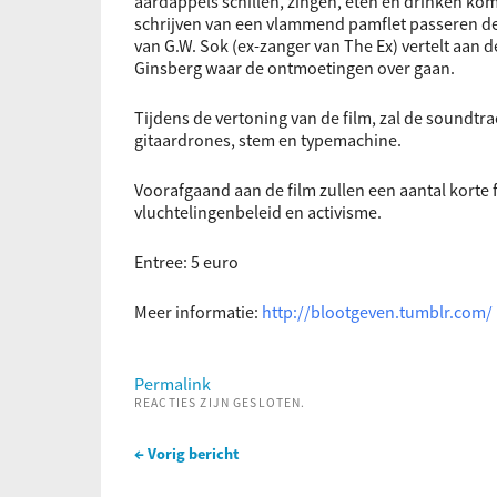
aardappels schillen, zingen, eten en drinken ko
schrijven van een vlammend pamflet passeren de
van G.W. Sok (ex-zanger van The Ex) vertelt aan
Ginsberg waar de ontmoetingen over gaan.
Tijdens de vertoning van de film, zal de sound
gitaardrones, stem en typemachine.
Voorafgaand aan de film zullen een aantal korte
vluchtelingenbeleid en activisme.
Entree: 5 euro
Meer informatie:
http://blootgeven.tumblr.com/
Permalink
REACTIES ZIJN GESLOTEN.
← Vorig bericht