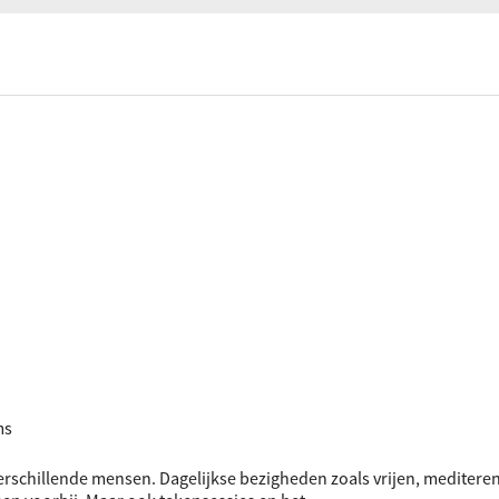
ociaal-culturele vrijplaats in Leiden.
ms
rschillende mensen. Dagelijkse bezigheden zoals vrijen, mediteren