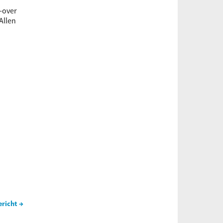
-over
Allen
ericht →