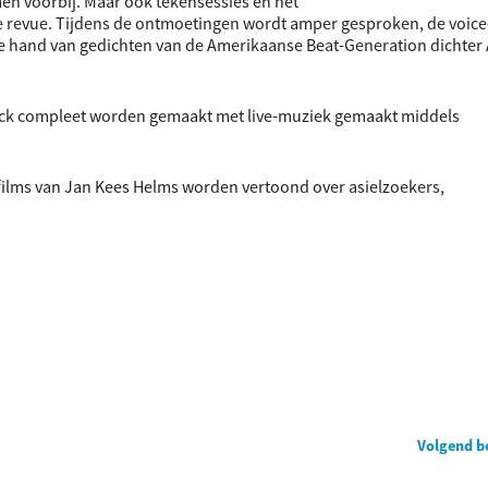
men voorbij. Maar ook tekensessies en het
 revue. Tijdens de ontmoetingen wordt amper gesproken, de voice
 de hand van gedichten van de Amerikaanse Beat-Generation dichter 
track compleet worden gemaakt met live-muziek gemaakt middels
 films van Jan Kees Helms worden vertoond over asielzoekers,
Volgend b