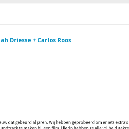
ociaal-culturele vrijplaats in Leiden.
ah Driesse + Carlos Roos
ieuw dat gebeurd al jaren. Wij hebben geprobeerd om er iets extra’s 
undtrack te maken bij een film. Hierin hebben ze alle vrijheid gekr