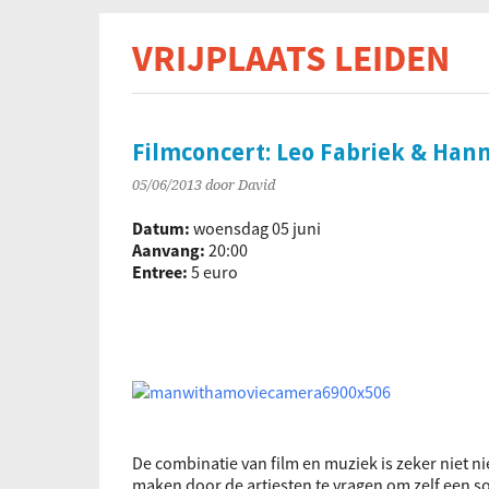
VRIJPLAATS LEIDEN
De s
Filmconcert: Leo Fabriek & Hann
05/06/2013
door David
Datum:
woensdag 05 juni
Aanvang:
20:00
Entree:
5 euro
De combinatie van film en muziek is zeker niet n
maken door de artiesten te vragen om zelf een so