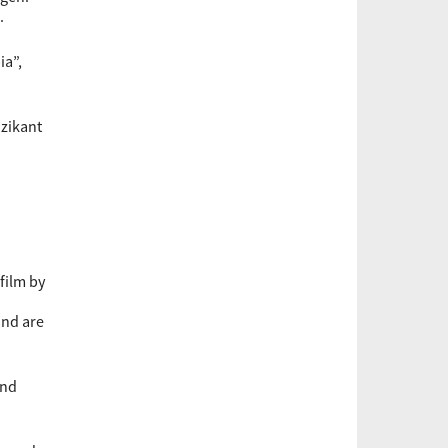
.
ia”,
uzikant
film by
and are
and