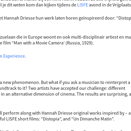
Wil je dit weten kom dan kijken tijdens de
LISFE
avond in de Vrijplaats
met Hannah Driesse hun werk laten horen geïnspireerd door: “Distop
zuelaan die in Europe woont en ook multi-disciplinair artiest en m
de film “Man with a Movie Camera’ (Russia, 1929).
lm Experience
.
 a new phenomenon. But what if you ask a musician to reinterpret a 
track to it? Two artists have accepted our challenge: different
s in an alternative dimension of cinema. The results are surprising, 
ill perform along with Hannah Driesse original works inspired by – 
ful LISFE short films: “Distopia”, and “Un Dimanche Matin”.