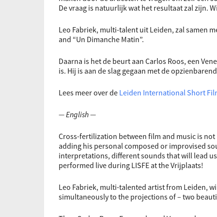
De vraag is natuurlijk wat het resultaat zal zijn. 
Leo Fabriek, multi-talent uit Leiden, zal samen 
and “Un Dimanche Matin”.
Daarna is het de beurt aan Carlos Roos, een Vene
is. Hij is aan de slag gegaan met de opzienbaren
Lees meer over de
Leiden International Short Fi
— English —
Cross-fertilization between film and music is not
adding his personal composed or improvised sound
interpretations, different sounds that will lead u
performed live during LISFE at the Vrijplaats!
Leo Fabriek, multi-talented artist from Leiden, w
simultaneously to the projections of – two beauti