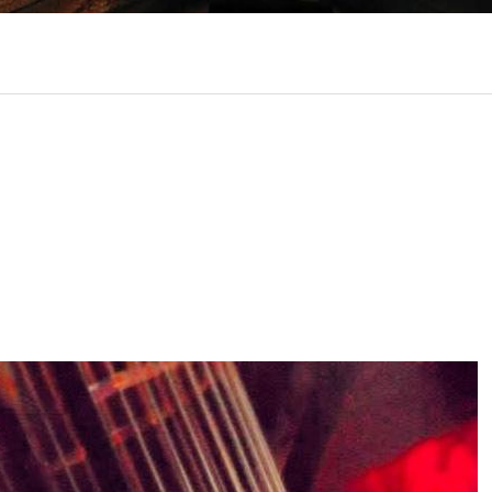
ociaal-culturele vrijplaats in Leiden.