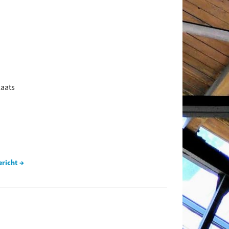
laats
ericht →