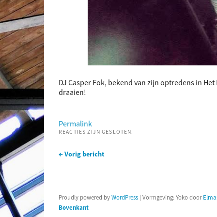
DJ Casper Fok, bekend van zijn optredens in Het P
draaien!
Permalink
REACTIES ZIJN GESLOTEN.
← Vorig bericht
Proudly powered by
WordPress
|
Vormgeving: Yoko door
Elma
Bovenkant