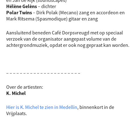
en Jan de Rijk (soundscapes)
Hélène Gelèns
– dichter
Polar Twins
– Dirk Polak (Mecano) zang en accordeon en
Mark Ritsema (Spasmodique) gitaar en zang
Aansluitend beneden Café Dorpsvreugd met op speciaal
verzoek van de organisator aangepast volume van de
achtergrondmuziek, opdat er ook nog gepraat kan worden.
– – – – – – – – – – – – – – – – – – – – – –
Over de artiesten:
K. Michel
Hier is K. Michel te zien in Medellín
, binnenkort in de
Vrijplaats.