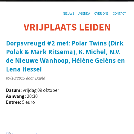
NIEUWS
AGENDA
OVER ONS
CONTACT
VRIJPLAATS LEIDEN
De sociaal-culturele vrijplaats in Leiden.
Dorpsvreugd #2 met: Polar Twins (Dirk
Polak & Mark Ritsema), K. Michel, N.V.
de Nieuwe Wanhoop, Hélène Gelèns en
Lena Hessel
09/10/2015
door David
Datum:
vrijdag 09 oktober
Aanvang:
20:30
Entree:
5 euro