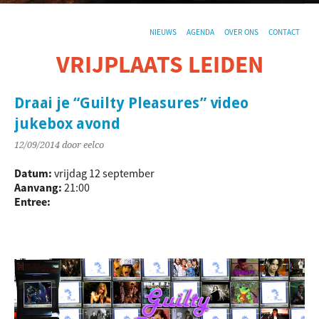
NIEUWS
AGENDA
OVER ONS
CONTACT
VRIJPLAATS LEIDEN
De sociaal-culturele vrijplaats in Leiden.
Draai je “Guilty Pleasures” video
jukebox avond
12/09/2014
door eelco
Datum:
vrijdag 12 september
Aanvang:
21:00
Entree: