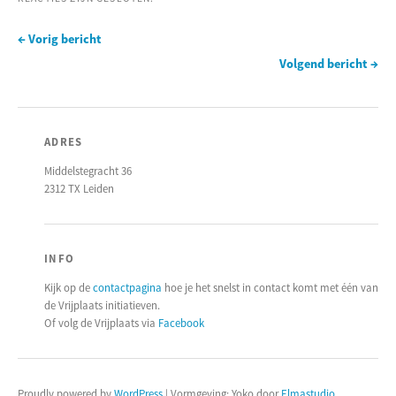
← Vorig bericht
Volgend bericht →
ADRES
Middelstegracht 36
2312 TX Leiden
INFO
Kijk op de
contactpagina
hoe je het snelst in contact komt met één van
de Vrijplaats initiatieven.
Of volg de Vrijplaats via
Facebook
Proudly powered by
WordPress
|
Vormgeving: Yoko door
Elmastudio