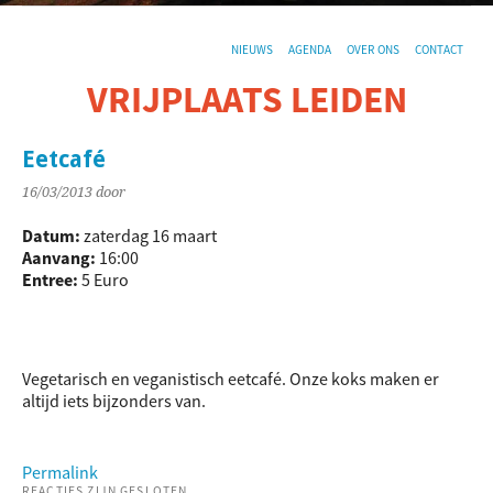
NIEUWS
AGENDA
OVER ONS
CONTACT
VRIJPLAATS LEIDEN
De sociaal-culturele vrijplaats in Leiden.
Eetcafé
16/03/2013
door
Datum:
zaterdag 16 maart
Aanvang:
16:00
Entree:
5 Euro
Vegetarisch en veganistisch eetcafé. Onze koks maken er
altijd iets bijzonders van.
Permalink
REACTIES ZIJN GESLOTEN.