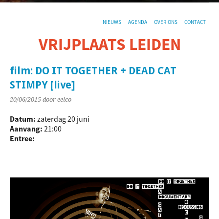
NIEUWS
AGENDA
OVER ONS
CONTACT
VRIJPLAATS LEIDEN
De sociaal-culturele vrijplaats in Leiden.
film: DO IT TOGETHER + DEAD CAT
STIMPY [live]
20/06/2015
door eelco
Datum:
zaterdag 20 juni
Aanvang:
21:00
Entree: