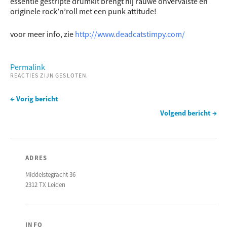
essentie gestripte drumkit brengt hij rauwe onvervalste en
originele rock’n’roll met een punk attitude!
voor meer info, zie
http://www.deadcatstimpy.com/
Permalink
REACTIES ZIJN GESLOTEN.
← Vorig bericht
Volgend bericht →
ADRES
Middelstegracht 36
2312 TX Leiden
INFO