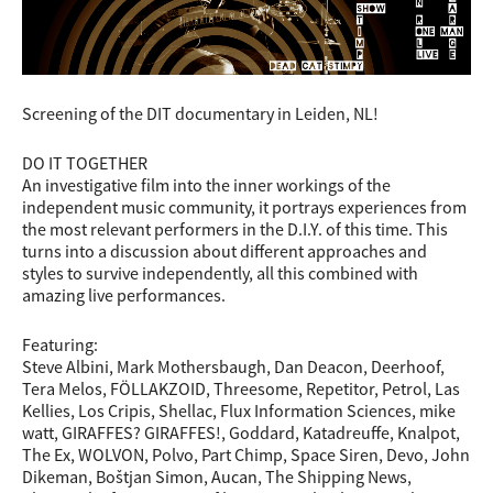
Screening of the DIT documentary in Leiden, NL!
DO IT TOGETHER
An investigative ﬁlm into the inner workings of the
independent music community, it portrays experiences from
the most relevant performers in the D.I.Y. of this time. This
turns into a discussion about diﬀerent approaches and
styles to survive independently, all this combined with
amazing live performances.
Featuring:
Steve Albini, Mark Mothersbaugh, Dan Deacon, Deerhoof,
Tera Melos, FÖLLAKZOID, Threesome, Repetitor, Petrol, Las
Kellies, Los Cripis, Shellac, Flux Information Sciences, mike
watt, GIRAFFES? GIRAFFES!, Goddard, Katadreuffe, Knalpot,
The Ex, WOLVON, Polvo, Part Chimp, Space Siren, Devo, John
Dikeman, Boštjan Simon, Aucan, The Shipping
News,