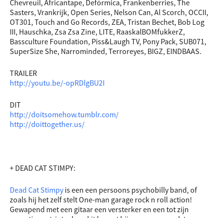
Chevreuil, Africantape, Defórmica, Frankenberries, The
Sasters, Vrankrijk, Open Series, Nelson Can, Al Scorch, OCCII,
OT301, Touch and Go Records, ZEA, Tristan Bechet, Bob Log
III, Hauschka, Zsa Zsa Zine, LITE, RaaskalBOMfukkerZ,
Bassculture Foundation, Piss&Laugh TV, Pony Pack, SUB071,
SuperSize She, Narrominded, Terroreyes, BIGZ, EINDBAAS.
TRAILER
http://youtu.be/-opRDlgBU2I
DIT
http://doitsomehow.tumblr.com/
http://doittogether.us/
+ DEAD CAT STIMPY:
Dead Cat Stimpy
is een een persoons psychobilly band, of
zoals hij het zelf stelt One-man garage rock n roll action!
Gewapend met een gitaar een versterker en een tot zijn