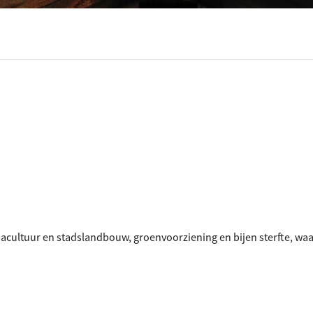
ociaal-culturele vrijplaats in Leiden.
cultuur en stadslandbouw, groenvoorziening en bijen sterfte, wa