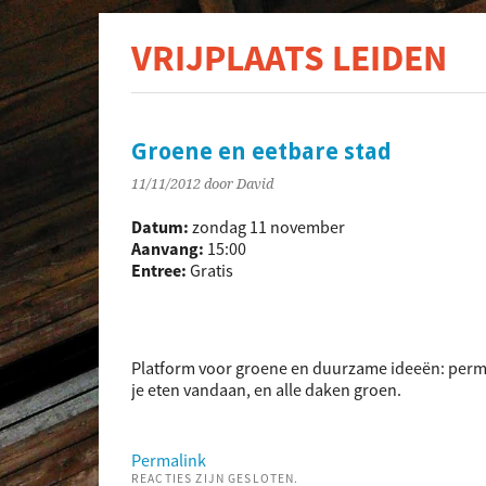
VRIJPLAATS LEIDEN
De s
Groene en eetbare stad
11/11/2012
door David
Datum:
zondag 11 november
Aanvang:
15:00
Entree:
Gratis
Platform voor groene en duurzame ideeën: perma
je eten vandaan, en alle daken groen.
Permalink
REACTIES ZIJN GESLOTEN.