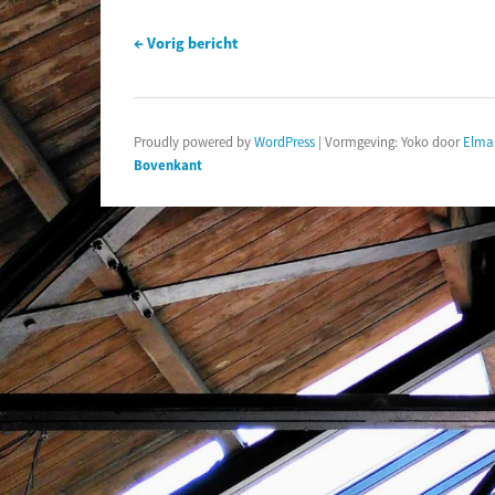
← Vorig bericht
Proudly powered by
WordPress
|
Vormgeving: Yoko door
Elma
Bovenkant