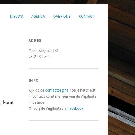
NIEUWS
AGENDA
OVER ONS
CONTACT
ADRES
Middelstegracht 36
2312 TX Leiden
INFO
Kijk op de
contactpagina
hoe je het snelst
in contact komt met één van de Vrijplaats
ar komt
initiatieven.
Of volg de Vrijplaats via
Facebook