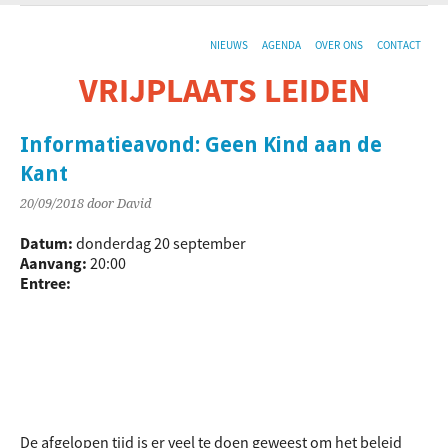
NIEUWS
AGENDA
OVER ONS
CONTACT
VRIJPLAATS LEIDEN
De sociaal-culturele vrijplaats in Leiden.
Informatieavond: Geen Kind aan de
Kant
20/09/2018
door David
Datum:
donderdag 20 september
Aanvang:
20:00
Entree:
De afgelopen tijd is er veel te doen geweest om het beleid