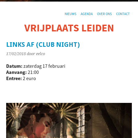
NIEUWS
AGENDA
OVER ONS
CONTACT
VRIJPLAATS LEIDEN
De sociaal-culturele vrijplaats in Leiden.
LINKS AF (CLUB NIGHT)
17/02/2018
door eelco
Datum:
zaterdag 17 februari
Aanvang:
21:00
Entree:
2 euro