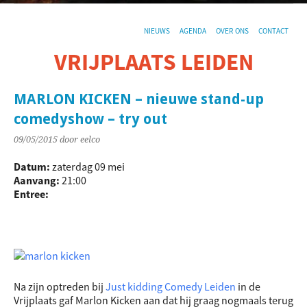
NIEUWS
AGENDA
OVER ONS
CONTACT
VRIJPLAATS LEIDEN
De sociaal-culturele vrijplaats in Leiden.
MARLON KICKEN – nieuwe stand-up
comedyshow – try out
09/05/2015
door eelco
Datum:
zaterdag 09 mei
Aanvang:
21:00
Entree:
Na zijn optreden bij
Just kidding Comedy Leiden
in de
Vrijplaats gaf Marlon Kicken aan dat hij graag nogmaals terug