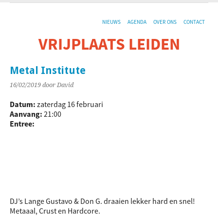
NIEUWS
AGENDA
OVER ONS
CONTACT
VRIJPLAATS LEIDEN
De sociaal-culturele vrijplaats in Leiden.
Metal Institute
16/02/2019
door David
Datum:
zaterdag 16 februari
Aanvang:
21:00
Entree:
DJ’s Lange Gustavo & Don G. draaien lekker hard en snel!
Metaaal, Crust en Hardcore.