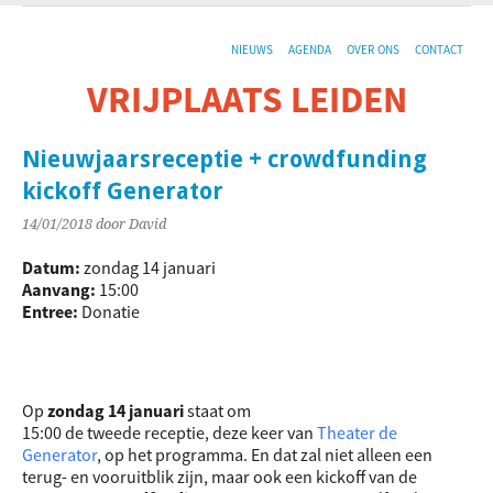
NIEUWS
AGENDA
OVER ONS
CONTACT
VRIJPLAATS LEIDEN
De sociaal-culturele vrijplaats in Leiden.
Nieuwjaarsreceptie + crowdfunding
kickoff Generator
14/01/2018
door David
Datum:
zondag 14 januari
Aanvang:
15:00
Entree:
Donatie
Op
zondag 14 januari
staat om
15:00 de tweede receptie, deze keer van
Theater de
Generator
, op het programma. En dat zal niet alleen een
terug- en vooruitblik zijn, maar ook een kickoff van de