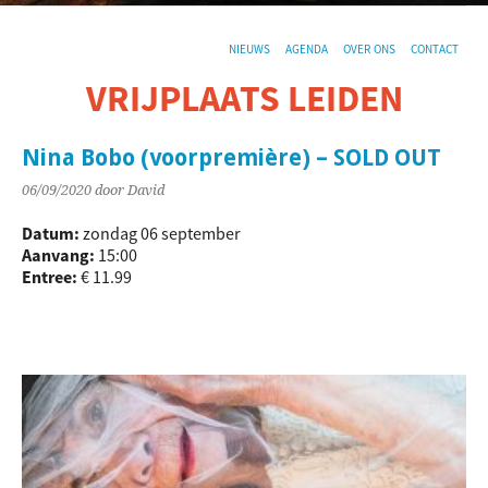
NIEUWS
AGENDA
OVER ONS
CONTACT
VRIJPLAATS LEIDEN
De sociaal-culturele vrijplaats in Leiden.
Nina Bobo (voorpremière) – SOLD OUT
06/09/2020
door David
Datum:
zondag 06 september
Aanvang:
15:00
Entree:
€ 11.99