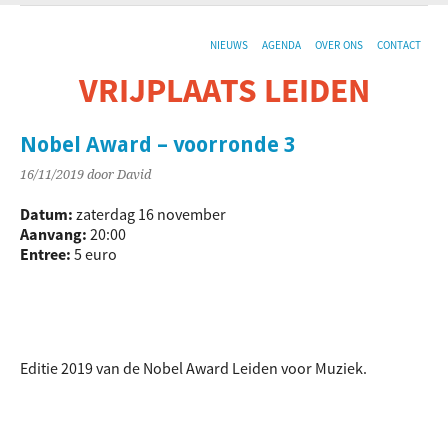
NIEUWS
AGENDA
OVER ONS
CONTACT
VRIJPLAATS LEIDEN
De sociaal-culturele vrijplaats in Leiden.
Nobel Award – voorronde 3
16/11/2019
door David
Datum:
zaterdag 16 november
Aanvang:
20:00
Entree:
5 euro
Editie 2019 van de Nobel Award Leiden voor Muziek.