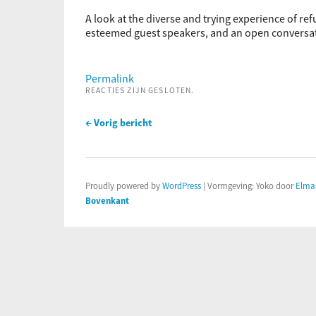
A look at the diverse and trying experience of re
esteemed guest speakers, and an open conversat
Permalink
REACTIES ZIJN GESLOTEN.
← Vorig bericht
Proudly powered by
WordPress
|
Vormgeving: Yoko door
Elma
Bovenkant