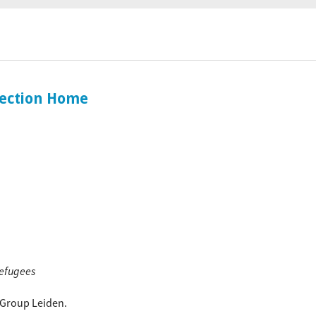
ociaal-culturele vrijplaats in Leiden.
rection Home
refugees
 Group Leiden.