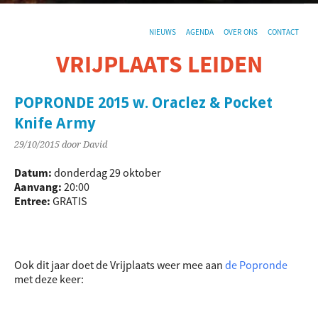
NIEUWS
AGENDA
OVER ONS
CONTACT
VRIJPLAATS LEIDEN
De sociaal-culturele vrijplaats in Leiden.
POPRONDE 2015 w. Oraclez & Pocket
Knife Army
29/10/2015
door David
Datum:
donderdag 29 oktober
Aanvang:
20:00
Entree:
GRATIS
Ook dit jaar doet de Vrijplaats weer mee aan
de Popronde
met deze keer: