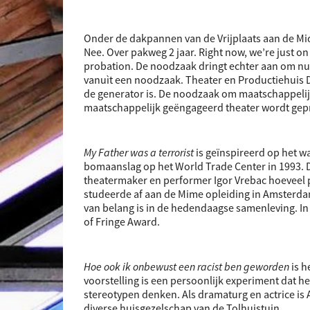
Onder de dakpannen van de Vrijplaats aan de Mid
Nee. Over pakweg 2 jaar. Right now, we’re just on
probation. De noodzaak dringt echter aan om nu a
vanuìt een noodzaak. Theater en Productiehuis
de generator is. De noodzaak om maatschappelijk
maatschappelijk geëngageerd theater wordt gep
My Father was a terrorist
is geïnspireerd op het w
bomaanslag op het World Trade Center in 1993. 
theatermaker en performer Igor Vrebac hoeveel 
studeerde af aan de Mime opleiding in Amsterdam.
van belang is in de hedendaagse samenleving. In
of Fringe Award.
Hoe ook ik onbewust een racist ben geworden
is h
voorstelling is een persoonlijk experiment dat h
stereotypen denken. Als dramaturg en actrice is 
diverse huisgezelschap van de Tolhuistuin.