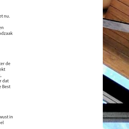
et nu.
en
oodzaak
ter de
ekt
,
r dat
e Best
wust in
el