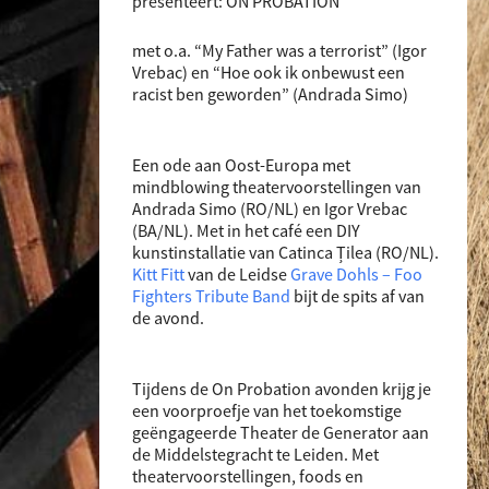
presenteert: ON PROBATION
met o.a. “My Father was a terrorist” (Igor
Vrebac) en “Hoe ook ik onbewust een
racist ben geworden” (Andrada Simo)
Een ode aan Oost-Europa met
mindblowing theatervoorstellingen van
Andrada Simo (RO/NL) en Igor Vrebac
(BA/NL). Met in het café een DIY
kunstinstallatie van Catinca Țilea (RO/NL).
Kitt Fitt
van de Leidse
Grave Dohls – Foo
Fighters Tribute Band
bijt de spits af van
de avond.
Tijdens de On Probation avonden krijg je
een voorproefje van het toekomstige
geëngageerde Theater de Generator aan
de Middelstegracht te Leiden. Met
theatervoorstellingen, foods en