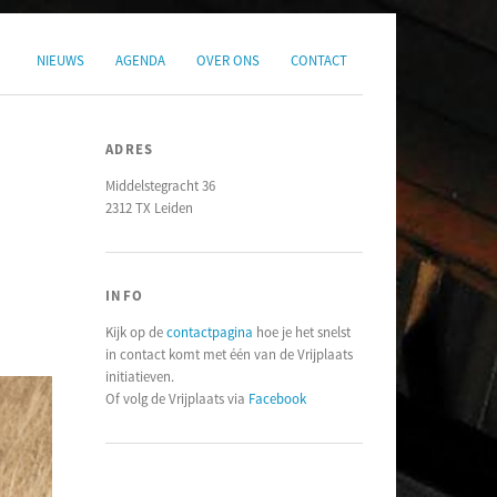
NIEUWS
AGENDA
OVER ONS
CONTACT
ADRES
Middelstegracht 36
2312 TX Leiden
INFO
Kijk op de
contactpagina
hoe je het snelst
in contact komt met één van de Vrijplaats
initiatieven.
Of volg de Vrijplaats via
Facebook