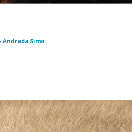
ociaal-culturele vrijplaats in Leiden.
& Andrada Simo