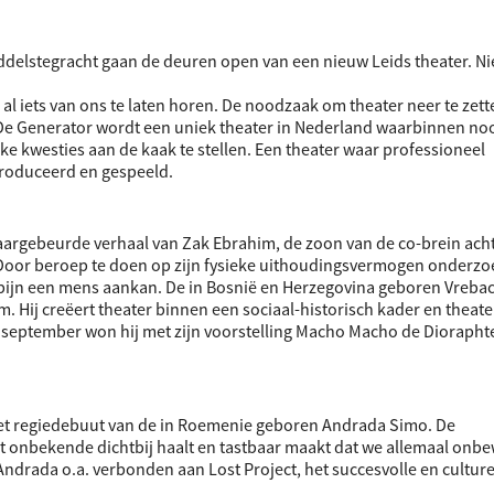
delstegracht gaan de deuren open van een nieuw Leids theater. Ni
l iets van ons te laten horen. De noodzaak om theater neer te zett
 De Generator wordt een uniek theater in Nederland waarbinnen n
e kwesties aan de kaak te stellen. Een theater waar professioneel
roduceerd en gespeeld.
aargebeurde verhaal van Zak Ebrahim, de zoon van de co-brein ach
Door beroep te doen op zijn fysieke uithoudingsvermogen onderzo
pijn een mens aankan. De in Bosnië en Herzegovina geboren Vrebac
 Hij creëert theater binnen een sociaal-historisch kader en theate
 september won hij met zijn voorstelling Macho Macho de Diorapht
et regiedebuut van de in Roemenie geboren Andrada Simo. De
et onbekende dichtbij haalt en tastbaar maakt dat we allemaal onbe
Andrada o.a. verbonden aan Lost Project, het succesvolle en culture