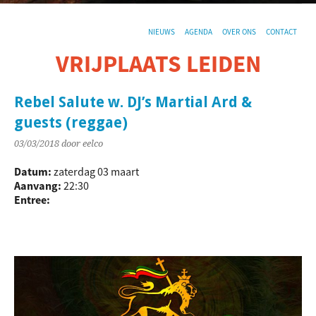
NIEUWS
AGENDA
OVER ONS
CONTACT
VRIJPLAATS LEIDEN
De sociaal-culturele vrijplaats in Leiden.
Rebel Salute w. DJ’s Martial Ard &
guests (reggae)
03/03/2018
door eelco
Datum:
zaterdag 03 maart
Aanvang:
22:30
Entree: