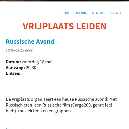
NIEUWS
AGENDA
OVER ONS
CONTACT
VRIJPLAATS LEIDEN
De sociaal-culturele vrijplaats in Leiden.
Russische Avond
18/05/2013
door
Datum:
zaterdag 18 mei
Aanvang:
20:30
Entree:
De Vrijplaats organiseert een heuse Russische avond! Met
Russisch eten, een Russische film (Cargo200, genre feel
bad!), muziek boeken en grappen.