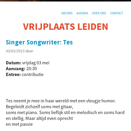
NIEUWS
AGENDA
OVER ONS
CONTACT
VRIJPLAATS LEIDEN
De sociaal-culturele vrijplaats in Leiden.
Singer Songwriter: Tes
03/05/2013
door
Datum:
vrijdag 03 mei
Aanvang:
20:30
Entree:
contributie
Tes neemt je mee in haar wereld met een vleugje humor.
Begeleidt zichzelf soms met gitaar,
soms met piano. Soms lieflijk stil en melodisch en soms hard
en stellig. Maar altijd even oprecht
en met passie