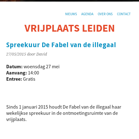
NIEUWS
AGENDA
OVER ONS
CONTACT
VRIJPLAATS LEIDEN
De sociaal-culturele vrijplaats in Leiden.
Spreekuur De Fabel van de illegaal
27/05/2015
door David
Datum:
woensdag 27 mei
Aanvang:
14:00
Entree:
Gratis
Sinds 1 januari 2015 houdt De Fabel van de illegaal haar
wekelijkse spreekuur in de ontmoetingsruimte van de
vrijplaats.