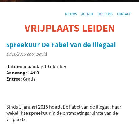
NIEUWS
AGENDA
OVER ONS
CONTACT
VRIJPLAATS LEIDEN
De sociaal-culturele vrijplaats in Leiden.
Spreekuur De Fabel van de illegaal
19/10/2015
door David
Datum:
maandag 19 oktober
Aanvang:
14:00
Entree:
Gratis
Sinds 1 januari 2015 houdt De Fabel van de illegaal haar
wekelijkse spreekuur in de ontmoetingsruimte van de
vrijplaats.