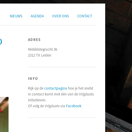
NIEUWS
AGENDA
OVER ONS
CONTACT
ADRES
)
Middelstegracht 36
2312 TX Leiden
INFO
Kijk op de
contactpagina
hoe je het snelst
in contact komt met één van de Vrijplaats
initiatieven.
Of volg de Vrijplaats via
Facebook