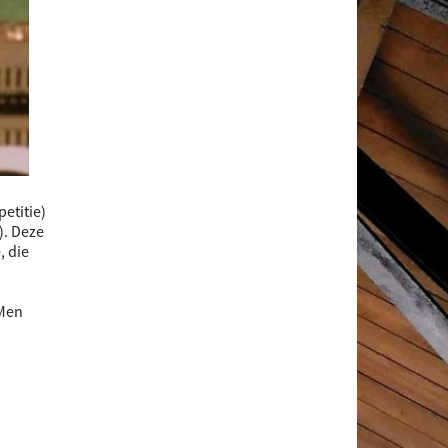
etitie)
). Deze
, die
 Men