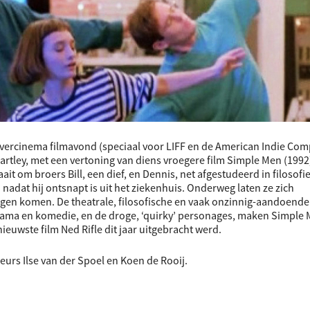
bvercinema filmavond (speciaal voor LIFF en de American Indie Comp
artley, met een vertoning van diens vroegere film Simple Men (1992
 om broers Bill, een dief, en Dennis, net afgestudeerd in filosofie
nadat hij ontsnapt is uit het ziekenhuis. Onderweg laten ze zich
egen komen. De theatrale, filosofische en vaak onzinnig-aandoende
ama en komedie, en de droge, ‘quirky’ personages, maken Simple
 nieuwste film Ned Rifle dit jaar uitgebracht werd.
urs Ilse van der Spoel en Koen de Rooij.