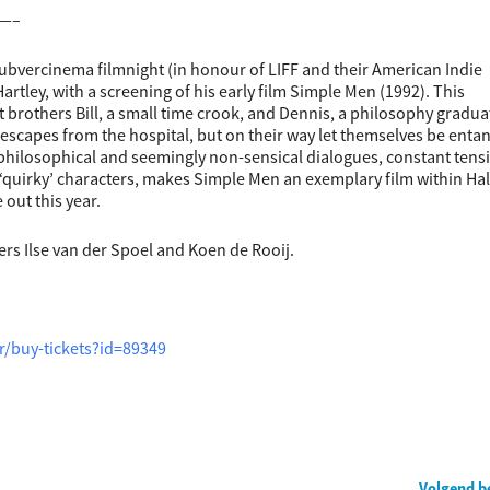
—–
Subvercinema filmnight (in honour of LIFF and their American Indie
tley, with a screening of his early film Simple Men (1992). This
brothers Bill, a small time crook, and Dennis, a philosophy gradua
e escapes from the hospital, but on their way let themselves be enta
, philosophical and seemingly non-sensical dialogues, constant tens
uirky’ characters, makes Simple Men an exemplary film within Hal
 out this year.
rs Ilse van der Spoel and Koen de Rooij.
er/buy-tickets?id=89349
Volgend b