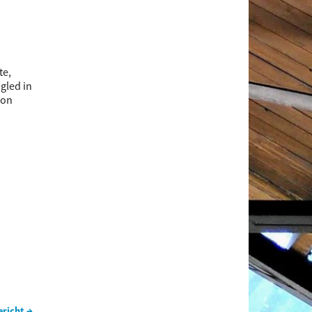
te,
ngled in
ion
ericht →