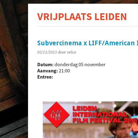
VRIJPLAATS LEIDEN
De s
Subvercinema x LIFF/American I
05/11/2015
door eelco
Datum:
donderdag 05 november
Aanvang:
21:00
Entree: