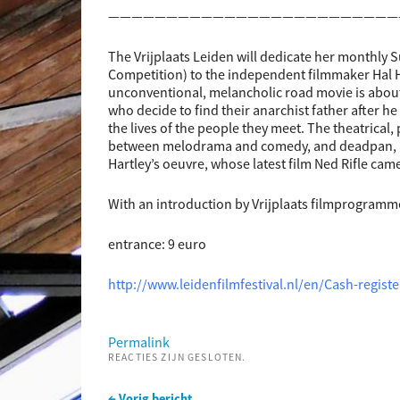
—————————————————————————
The Vrijplaats Leiden will dedicate her monthly 
Competition) to the independent filmmaker Hal Har
unconventional, melancholic road movie is about 
who decide to find their anarchist father after h
the lives of the people they meet. The theatrical
between melodrama and comedy, and deadpan, ‘q
Hartley’s oeuvre, whose latest film Ned Rifle came
With an introduction by Vrijplaats filmprogramme
entrance: 9 euro
http://www.leidenfilmfestival.nl/en/Cash-regist
Permalink
REACTIES ZIJN GESLOTEN.
← Vorig bericht