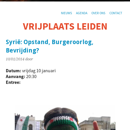
NIEUWS
AGENDA
OVER ONS
CONTACT
VRIJPLAATS LEIDEN
De sociaal-culturele vrijplaats in Leiden.
Syrië: Opstand, Burgeroorlog,
Bevrijding?
10/01/2014
door
Datum:
vrijdag 10 januari
Aanvang:
20:30
Entree: