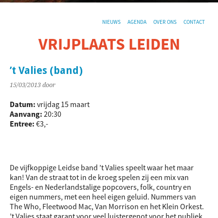
NIEUWS
AGENDA
OVER ONS
CONTACT
VRIJPLAATS LEIDEN
De sociaal-culturele vrijplaats in Leiden.
’t Valies (band)
15/03/2013
door
Datum:
vrijdag 15 maart
Aanvang:
20:30
Entree:
€3,-
De vijfkoppige Leidse band ’t Valies speelt waar het maar
kan! Van de straat tot in de kroeg spelen zij een mix van
Engels- en Nederlandstalige popcovers, folk, country en
eigen nummers, met een heel eigen geluid. Nummers van
The Who, Fleetwood Mac, Van Morrison en het Klein Orkest.
’t Valies staat garant voor veel luistergenot voor het publiek