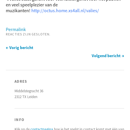
en veel speelplezier van de
muzikanten!
http://octus.home.xs4all.nl/valies/
Permalink
REACTIES ZIJN GESLOTEN.
← Vorig bericht
Volgend bericht →
ADRES
Middelstegracht 36
2312 TX Leiden
INFO
Kijk op de
contactpagina
hoe je het snelst in contact komt met één van