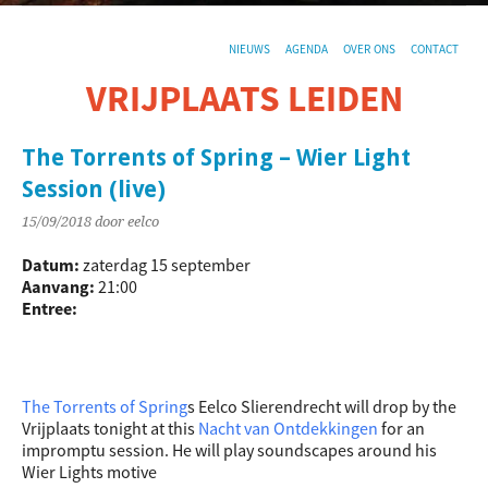
NIEUWS
AGENDA
OVER ONS
CONTACT
VRIJPLAATS LEIDEN
De sociaal-culturele vrijplaats in Leiden.
The Torrents of Spring – Wier Light
Session (live)
15/09/2018
door eelco
Datum:
zaterdag 15 september
Aanvang:
21:00
Entree:
The Torrents of Spring
s Eelco Slierendrecht will drop by the
Vrijplaats tonight at this
Nacht van Ontdekkingen
for an
impromptu session. He will play soundscapes around his
Wier Lights motive