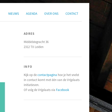
NIEUWS
AGENDA
OVER ONS
CONTACT
ADRES
Middelstegracht 36
2312 TX Leiden
INFO
Kijk op de
contactpagina
hoe je het snelst
in contact komt met één van de Vrijplaats
initiatieven.
Of volg de Vrijplaats via
Facebook