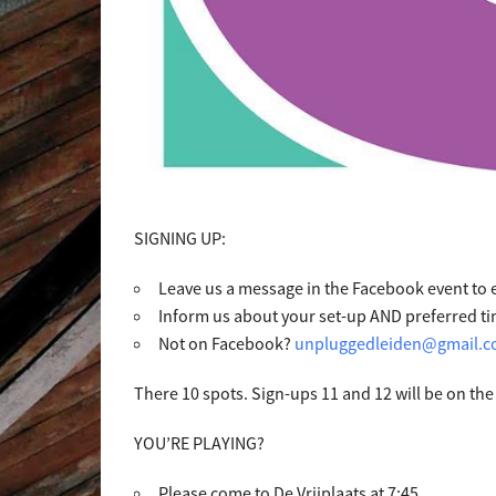
SIGNING UP:
Leave us a message in the Facebook event to 
Inform us about your set-up AND preferred ti
Not on Facebook?
unpluggedleiden@gmail.
There 10 spots. Sign-ups 11 and 12 will be on the 
YOU’RE PLAYING?
Please come to De Vrijplaats at 7:45