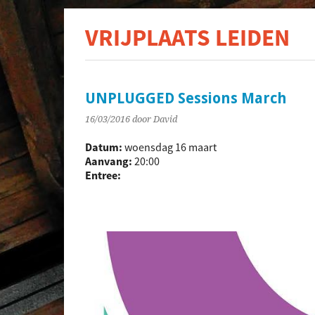
VRIJPLAATS LEIDEN
De s
UNPLUGGED Sessions March
16/03/2016
door David
Datum:
woensdag 16 maart
Aanvang:
20:00
Entree: