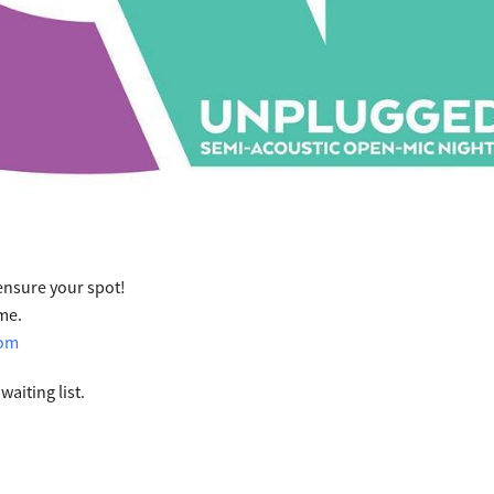
ensure your spot!
me.
com
waiting list.