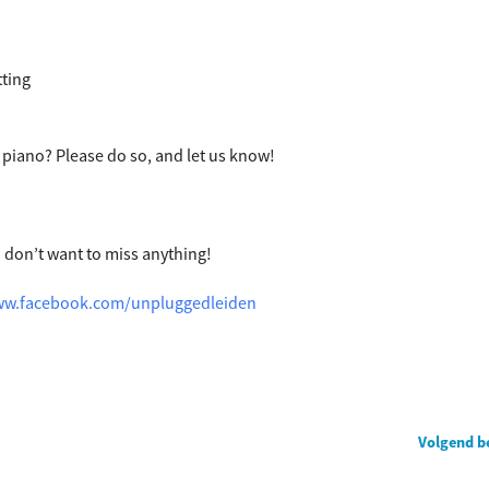
tting
 piano? Please do so, and let us know!
u don’t want to miss anything!
ww.facebook.com/unpluggedleiden
Volgend b