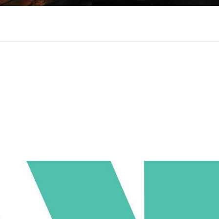
ociaal-culturele vrijplaats in Leiden.