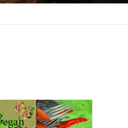
ociaal-culturele vrijplaats in Leiden.