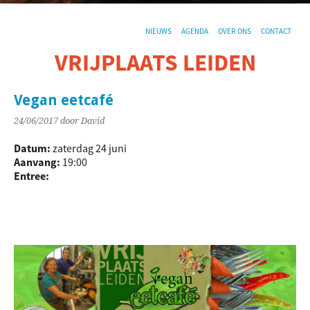
NIEUWS
AGENDA
OVER ONS
CONTACT
VRIJPLAATS LEIDEN
De sociaal-culturele vrijplaats in Leiden.
Vegan eetcafé
24/06/2017
door David
Datum:
zaterdag 24 juni
Aanvang:
19:00
Entree: